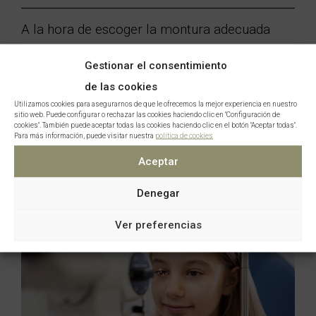
A la hora de escoger la montura adecuada
para tus gafas debes buscar un diseño que
Gestionar el consentimiento
complemente la forma de tu rostro. La
de las cookies
montura correcta
Utilizamos cookies para asegurarnos de que le ofrecemos la mejor experiencia en nuestro
sitio web. Puede configurar o rechazar las cookies haciendo clic en "Configuración de
cookies". También puede aceptar todas las cookies haciendo clic en el botón "Aceptar todas".
Leer entrada
Para más información, puede visitar nuestra
política de cookies
Aceptar
Denegar
Ver preferencias